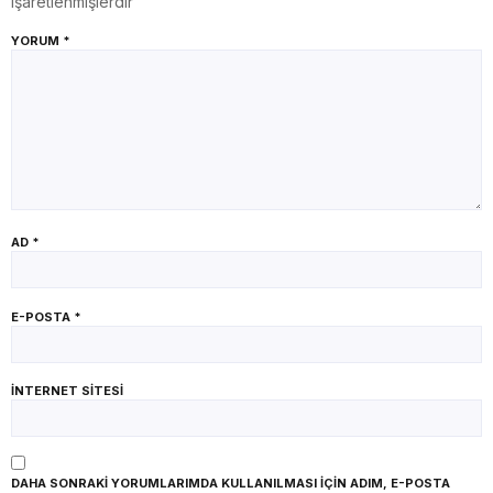
işaretlenmişlerdir
YORUM
*
AD
*
E-POSTA
*
İNTERNET SITESI
DAHA SONRAKI YORUMLARIMDA KULLANILMASI IÇIN ADIM, E-POSTA